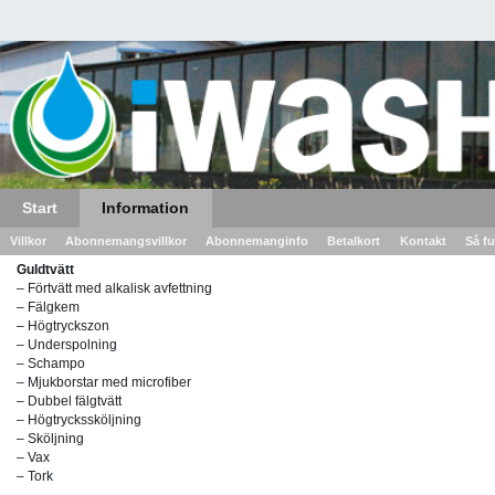
Start
Information
Villkor
Abonnemangsvillkor
Abonnemanginfo
Betalkort
Kontakt
Så fu
Guldtvätt
– Förtvätt med alkalisk avfettning
– Fälgkem
– Högtryckszon
– Underspolning
– Schampo
– Mjukborstar med microfiber
– Dubbel fälgtvätt
– Högtryckssköljning
– Sköljning
– Vax
– Tork